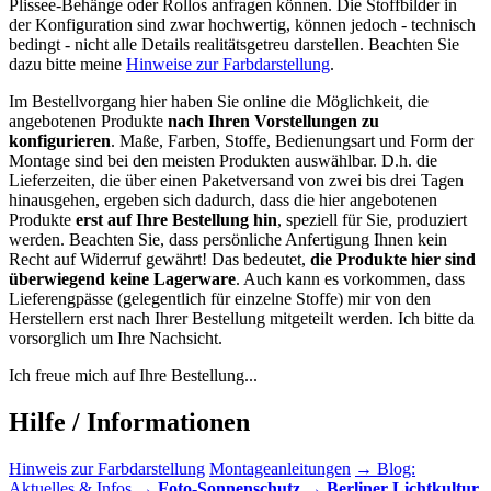
Plissee-Behänge oder Rollos anfragen können. Die Stoffbilder in
der Konfiguration sind zwar hochwertig, können jedoch - technisch
bedingt - nicht alle Details realitätsgetreu darstellen. Beachten Sie
dazu bitte meine
Hinweise zur Farbdarstellung
.
Im Bestellvorgang hier haben Sie online die Möglichkeit, die
angebotenen Produkte
nach Ihren Vorstellungen zu
konfigurieren
. Maße, Farben, Stoffe, Bedienungsart und Form der
Montage sind bei den meisten Produkten auswählbar. D.h. die
Lieferzeiten, die über einen Paketversand von zwei bis drei Tagen
hinausgehen, ergeben sich dadurch, dass die hier angebotenen
Produkte
erst auf Ihre Bestellung hin
, speziell für Sie, produziert
werden. Beachten Sie, dass persönliche Anfertigung Ihnen kein
Recht auf Widerruf gewährt! Das bedeutet,
die Produkte hier sind
überwiegend keine Lagerware
. Auch kann es vorkommen, dass
Lieferengpässe (gelegentlich für einzelne Stoffe) mir von den
Herstellern erst nach Ihrer Bestellung mitgeteilt werden. Ich bitte da
vorsorglich um Ihre Nachsicht.
Ich freue mich auf Ihre Bestellung...
Hilfe / Informationen
Hinweis zur Farbdarstellung
Montageanleitungen
→ Blog:
Aktuelles & Infos
→ Foto-Sonnenschutz
→ Berliner Lichtkultur